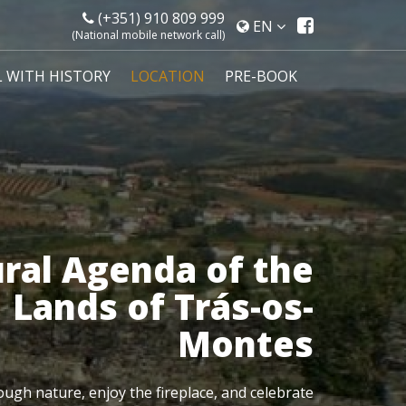
(+351) 910 809 999
Página
EN
(National mobile network call)
de
facebook
L WITH HISTORY
LOCATION
PRE-BOOK
ural Agenda of the
Lands of Trás-os-
Montes
rough nature, enjoy the fireplace, and celebrate