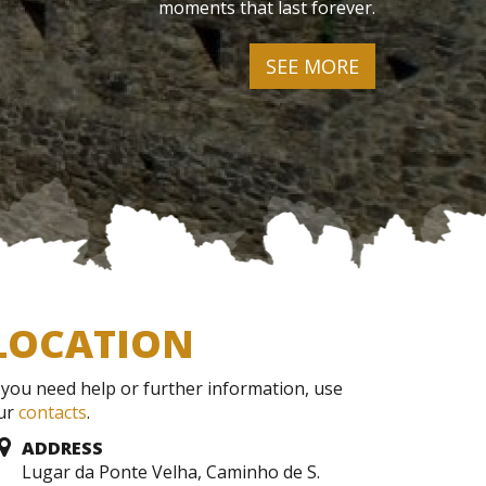
moments that last forever.
SEE MORE
LOCATION
f you need help or further information, use
ur
contacts
.
ADDRESS
Lugar da Ponte Velha, Caminho de S.