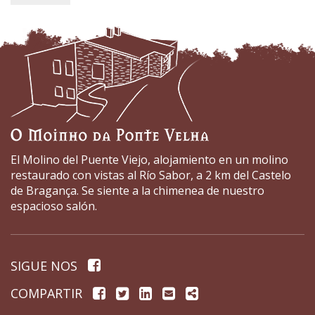
El Molino del Puente Viejo, alojamiento en un molino
restaurado con vistas al Río Sabor, a 2 km del Castelo
de Bragança. Se siente a la chimenea de nuestro
espacioso salón.
Página
SIGUE NOS
de
Facebook
Twitter
Linkedin
Email
Share
COMPARTIR
facebook