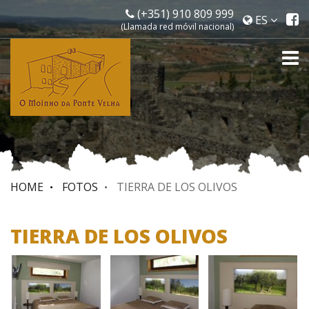
(+351) 910 809 999
P
ES
(Llamada red móvil nacional)
d
f
To
na
HOME
FOTOS
TIERRA DE LOS OLIVOS
TIERRA DE LOS OLIVOS