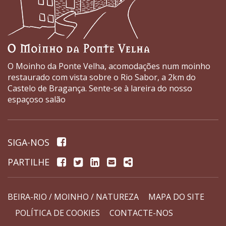
O Moinho da Ponte Velha, acomodações num moinho
restaurado com vista sobre o Rio Sabor, a 2km do
Castelo de Bragança. Sente-se à lareira do nosso
espaçoso salão
Página
SIGA-NOS
de
Facebook
Twitter
Linkedin
Email
Share
PARTILHE
facebook
BEIRA-RIO / MOINHO / NATUREZA
MAPA DO SITE
POLÍTICA DE COOKIES
CONTACTE-NOS