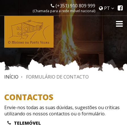
(+351) 910 809 999
P
PT
(Chamada para a rede móvel nacional)
d
f
To
na
INÍCIO
FORMULÁRIO DE CONTACTO
CONTACTOS
Envie-nos todas as suas dúvidas, sugestões ou críticas
utilizando os nossos contactos ou o formulário.
TELEMÓVEL