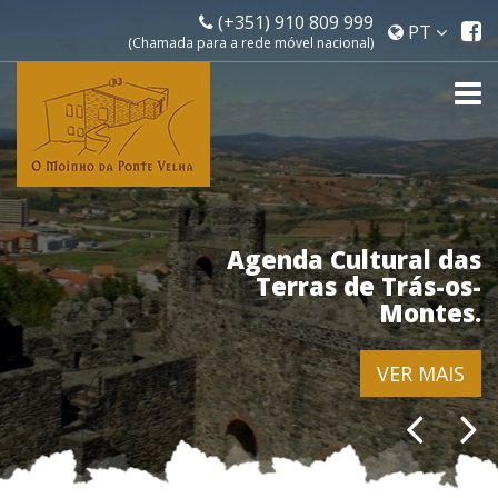
(+351) 910 809 999
P
PT
(Chamada para a rede móvel nacional)
d
f
To
na
Agenda Cultural das
Terras de Trás-os-
Montes.
VER MAIS
Previou
Ne