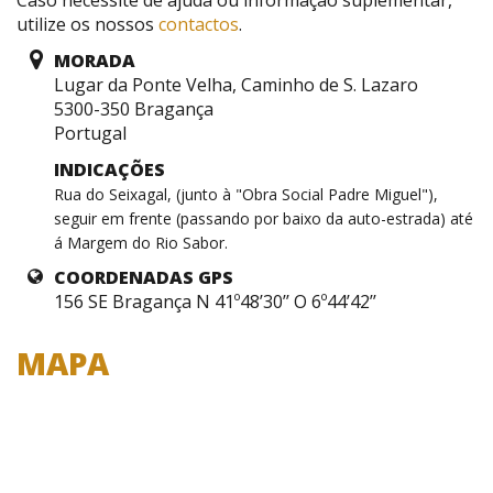
Caso necessite de ajuda ou informação suplementar,
utilize os nossos
contactos
.
MORADA
Lugar da Ponte Velha, Caminho de S. Lazaro
5300-350 Bragança
Portugal
INDICAÇÕES
Rua do Seixagal, (junto à "Obra Social Padre Miguel"),
seguir em frente (passando por baixo da auto-estrada) até
á Margem do Rio Sabor.
COORDENADAS GPS
156 SE Bragança N 41º48’30’’ O 6º44’42’’
MAPA