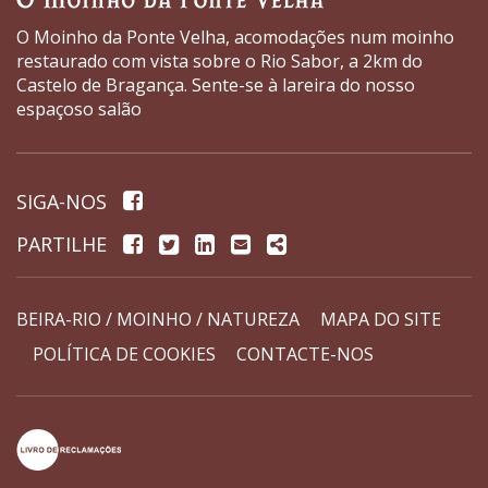
O Moinho da Ponte Velha, acomodações num moinho
restaurado com vista sobre o Rio Sabor, a 2km do
Castelo de Bragança. Sente-se à lareira do nosso
espaçoso salão
Página
SIGA-NOS
de
Facebook
Twitter
Linkedin
Email
Share
PARTILHE
facebook
BEIRA-RIO / MOINHO / NATUREZA
MAPA DO SITE
POLÍTICA DE COOKIES
CONTACTE-NOS